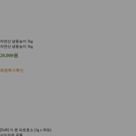
자연산 냉동능이 1kg
자연산 냉동능이 1kg
20,000원
회원특가확인
[EnB] 더 퀸 파로효소 (3g x 30포)
식이섬유 곡물