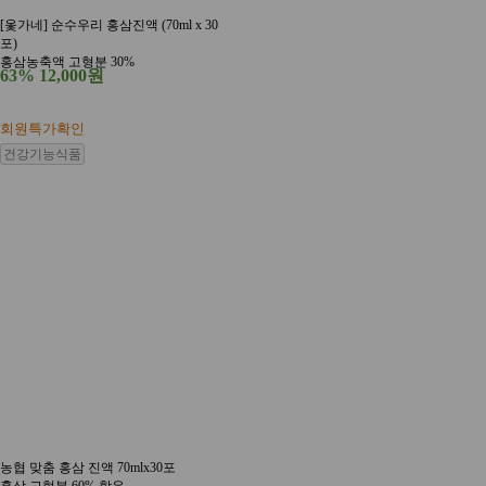
[옻가네] 순수우리 홍삼진액 (70ml x 30
포)
홍삼농축액 고형분 30%
63%
12,000원
회원특가확인
건강기능식품
농협 맞춤 홍삼 진액 70mlx30포
홍삼 고형분 60% 함유