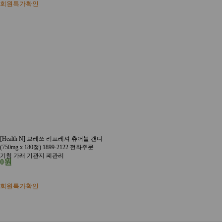
회원특가확인
[Health N] 브레쓰 리프레셔 츄어블 캔디
(750mg x 180정) 1899-2122 전화주문
기침 가래 기관지 폐관리
0원
회원특가확인