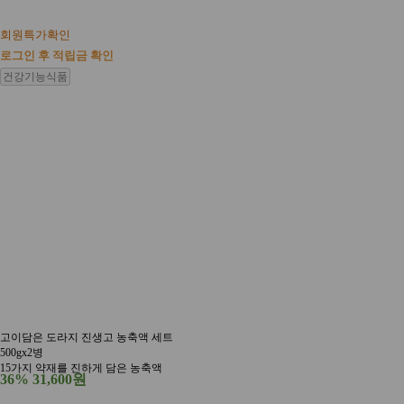
회원특가확인
로그인 후 적립금 확인
건강기능식품
고이담은 도라지 진생고 농축액 세트
500gx2병
15가지 약재를 진하게 담은 농축액
36%
31,600원