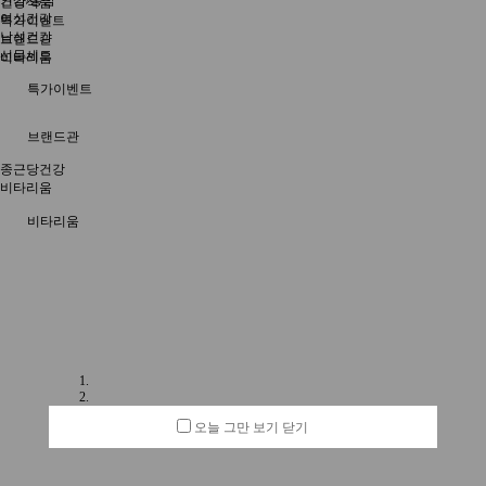
인삼/홍삼
건강식품
여성건강
특가이벤트
남성건강
브랜드관
선물세트
비타리움
특가이벤트
브랜드관
종근당건강
비타리움
비타리움
오늘 그만 보기
닫기