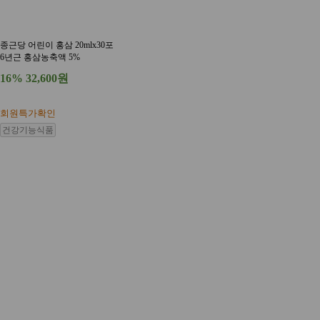
종근당 어린이 홍삼 20mlx30포
6년근 홍삼농축액 5%
16%
32,600원
회원특가확인
건강기능식품