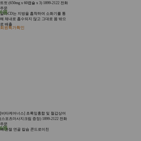
트컷 (650mg x 60캡슐 x 3) 1899-2122 전화
주문
0원
알파CD는 지방을 흡착하여 소화기를 통
해 체내로 흡수되지 않고 그대로 몸 밖으
로 배출
회원특가확인
[비타케어너스] 초록잎홍합 및 철갑상어
(스포츠마사지크림 증정) 1899-2122 전화
주문
0원
뼈 관절 연골 칼슘 콘드로이친