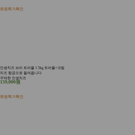
회원특가확인
인생치즈 브리 트러플 1.5kg 트러플+크림
치즈 항공으로 들여옵니다
꾸덕한 인생치즈
159,000원
회원특가확인