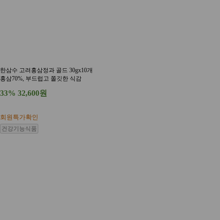
한삼수 고려홍삼정과 골드 30gx10개
홍삼70%, 부드럽고 쫄깃한 식감
33%
32,600원
회원특가확인
건강기능식품