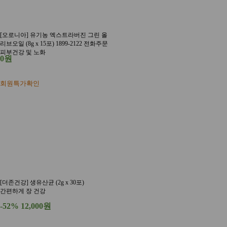
[오로니아] 유기농 엑스트라버진 그린 올
리브오일 (8g x 15포) 1899-2122 전화주문
피부건강 및 노화
0원
회원특가확인
[더존건강] 생유산균 (2g x 30포)
간편하게 장 건강
-52%
12,000원