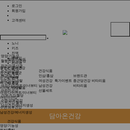
로그인
회원가입
고객센터
공지사항
1:1문의
노니
키즈
진액
영양/기능성
루테인
영양/기능성
혈행건강/뇌건강
리버큐
장건강/유산균
콜라겐
혈행건강/뇌건강
눈건강/면역
건강식품
농협
장건강/유산균
뼈/관절건강
인삼/홍삼
브랜드관
비타
눈건강/면역
비타민/미네랄
여성건강
특가이벤트
종근당건강
비타리움
홍삼
뼈/관절건강
여성/다이어트/이너뷰티
남성건강
비타리움
비타리움
비타민/미네랄
어린이건강
선물세트
여성/다이어트/이너뷰티
간/위건강/혈당
어린이건강
수면/피부건강
간/위건강/혈당
남성건강/에너지생성
수면/피부건강
남성건강/에너지생성
담아온건강
건강식품
영양/기능성