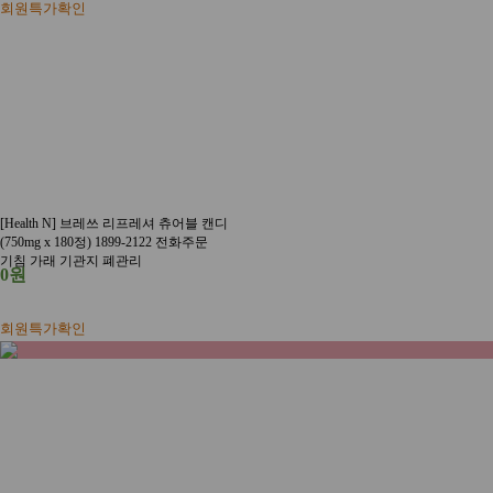
회원특가확인
[Health N] 브레쓰 리프레셔 츄어블 캔디
(750mg x 180정) 1899-2122 전화주문
기침 가래 기관지 폐관리
0원
회원특가확인